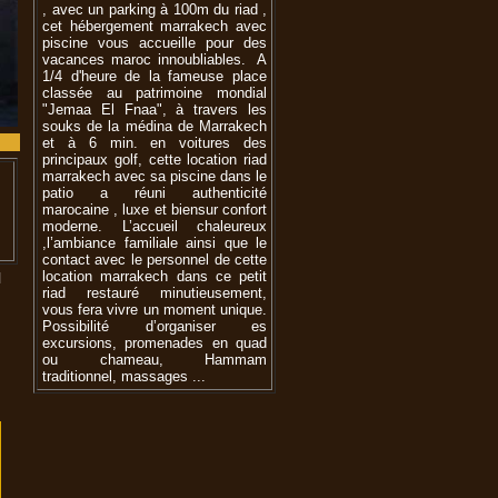
, avec un parking à 100m du riad ,
cet hébergement marrakech avec
piscine vous accueille pour des
vacances maroc innoubliables. A
1/4 d'heure de la fameuse place
classée au patrimoine mondial
"Jemaa El Fnaa", à travers les
souks de la médina de Marrakech
et à 6 min. en voitures des
principaux golf, cette location riad
marrakech avec sa piscine dans le
patio a réuni authenticité
marocaine , luxe et biensur confort
moderne. L’accueil chaleureux
,l’ambiance familiale ainsi que le
contact avec le personnel de cette
location marrakech dans ce petit
H
riad restauré minutieusement,
vous fera vivre un moment unique.
Possibilité d’organiser es
excursions, promenades en quad
ou chameau, Hammam
traditionnel, massages ...