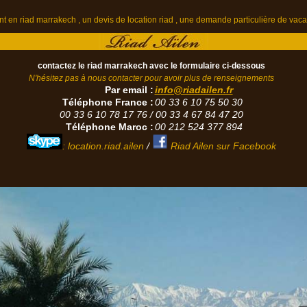
en riad marrakech , un devis de location riad , une demande particulière de vacan
contactez le riad marrakech avec le formulaire ci-dessous
N'hésitez pas à nous contacter pour avoir plus de renseignements
Par email :
info@riadailen.fr
Téléphone France :
00 33 6 10 75 50 30
00 33 6 10 78 17 76 / 00 33 4 67 84 47 20
Téléphone Maroc :
00 212 524 377 894
: location.riad.ailen
/
Riad Ailen sur Facebook